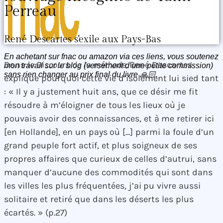
Perreau
René Descartes s'exile aux Pays-Bas
En achetant sur fnac ou amazon via ces liens, vous soutenez
Dans
le
Discours de la méthode,
René Descartes
mon travail sur le blog (versement d’une petite commission)
sans rien changer au prix final du livre 🙏🏻.
explique pourquoi cette vie d’isolement lui sied tant
: « Il y a justement huit ans, que ce désir me fit
résoudre à m’éloigner de tous les lieux où je
pouvais avoir des connaissances, et à me retirer ici
[en Hollande], en un pays où […] parmi la foule d’un
grand peuple fort actif, et plus soigneux de ses
propres affaires que curieux de celles d’autrui, sans
manquer d’aucune des commodités qui sont dans
les villes les plus fréquentées, j’ai pu vivre aussi
solitaire et retiré que dans les déserts les plus
écartés. » (p.27)