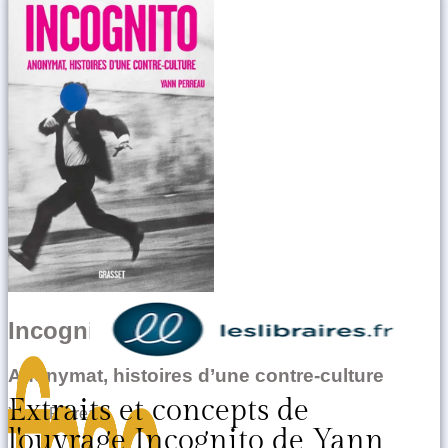
Incognito
Anonymat, histoires d’une contre-culture
Extraits et concepts de
Yann Perreau
l'ouvrage Incognito de Yann